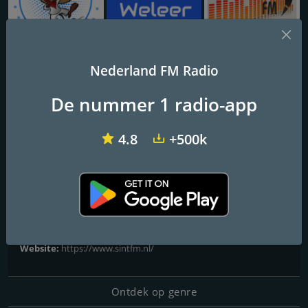
Ariba Radio
Radio Weleer
BoemerangFM
Nederland FM Radio
Sint FM
De nummer 1 radio-app
Sinterklaas viert zijn verjaardag op de radio!
4.8
+500k
Frequenties FM
Haarlem
: Online
Contactpersonen
Website:
https://www.sintfm.nl/
Ontdek op genre