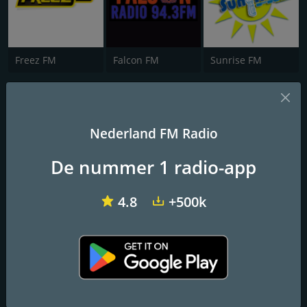
Freez FM
Falcon FM
Sunrise FM
Radio JND
Feel The Music
Nederland FM Radio
De nummer 1 radio-app
Frequenties FM
Amsterdam
: Online
4.8
+500k
Contactpersonen
Website:
https://radiojnd.nl/
Adres:
IBCweg 3N, Best, Netherlands
Telefoon:
085 760 9932