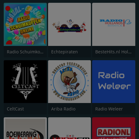
Radio Schuimkoppen Online
Echtepiraten
BesteHits.nl Hollands
CeltCast
Ariba Radio
Radio Weleer