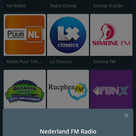
NH Radio
Radio Oranje
Omrop Fryslân
Radio Puur 104.3 FM West Brabant
LX Classics
Simone FM
Olympia Radio
Rucphen FM
Funx NL
Nederland FM Radio