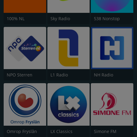
100% NL
Sky Radio
538 Nonstop
NPO Sterren
L1 Radio
NH Radio
Omrop Fryslân
LX Classics
Simone FM