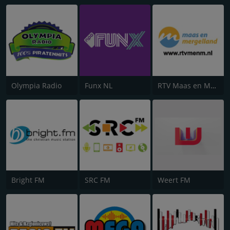
Olympia Radio
Funx NL
RTV Maas en Mergelland
Bright FM
SRC FM
Weert FM