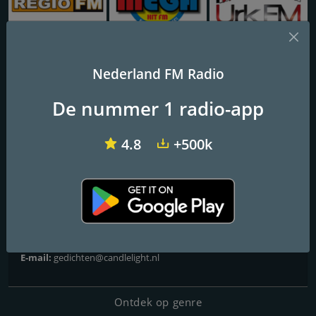
Regio FM
Mega Hit FM
Urk FM
Nederland FM Radio
Candlelight Radio
De nummer 1 radio-app
4.8
+500k
Frequenties FM
Hilversum
: Online
Contactpersonen
Website:
http://www.candlelight.nl/
E-mail:
gedichten@candlelight.nl
Ontdek op genre