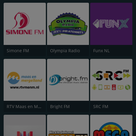
Simone FM
Olympia Radio
Funx NL
RTV Maas en Mergelland
Bright FM
SRC FM