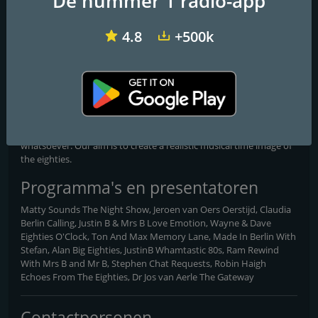
De nummer 1 radio-app
RAM FM
♫~All The Best From The Eighties~♫
4.8
+500k
We broadcast music within a wide perspective from the years
between and around 1975-1995. We play all genres of eighties
music, from punk to disco, from synth-pop to italo, from rock to
easy listening and from new wave to dance. We play these
different genres of eighties music in no special order and without
any priority or personal musical preferences involved
whatsoever. Our aim is to create a realistic musical time image of
the eighties.
Programma's en presentatoren
Matty Sounds The Night Show, Jeroen van Oers Oerstijd, Claudia
Berlin Calling, Justin B & Mrs B Love Emotion, Wayne & Dave
Eighties O'Clock, Ton And Max Memory Lane, Made In Berlin With
Stefan, Alan Big Eighties, JustinB Whamtastic 80s, Ram Rewind
With Mrs B and Mr B, Stephen Chat Requests, Robin Haigh
Echoes From The Eighties, Dr Jos van Aerle The Gateway
Contactpersonen