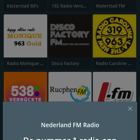
Keizerstad 80's
192 Radio Veronica
Waterstad FM
Radio Monique 963 Gold
Disco Factory
Radio Caroline 319
538 Verruckte Stunde
Rucphen FM
L-FM
Nederland FM Radio