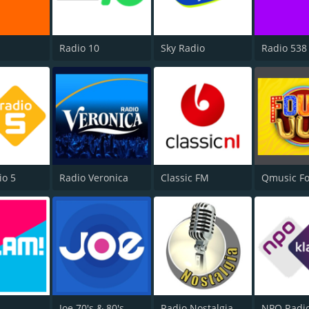
Radio 10
Sky Radio
Radio 538
io 5
Radio Veronica
Classic FM
Qmusic Fo
Joe 70's & 80's
Radio Nostalgia
NPO Radi