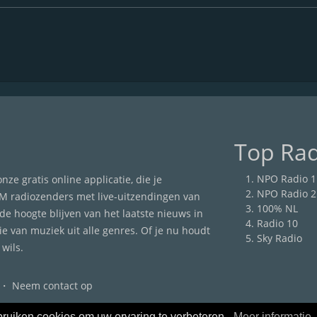
Top Rad
NPO Radio 1
e gratis online applicatie, die je
NPO Radio 2
M radiozenders met live-uitzendingen van
100% NL
de hoogte blijven van het laatste nieuws in
Radio 10
ie van muziek uit alle genres. Of je nu houdt
Sky Radio
wils.
・
Neem contact op
ruiken cookies om uw ervaring te verbeteren -
Meer informatie