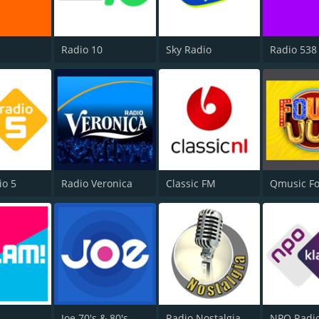
Radio 10
Sky Radio
Radio 538
io 5
Radio Veronica
Classic FM
Qmusic Fo
Joe 70's & 80's
Radio Nostalgia
NPO Radi