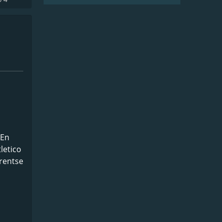
 En
letico
Drentse