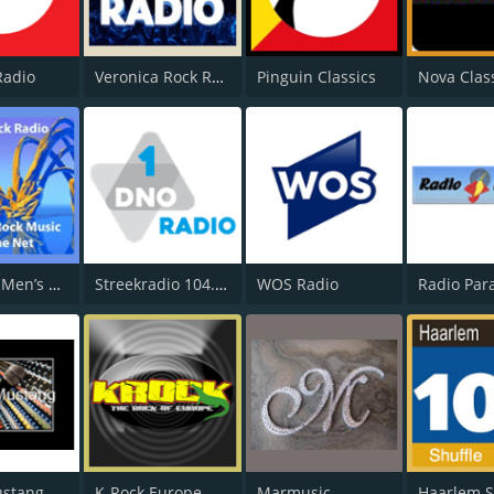
Radio
Veronica Rock Radio
Pinguin Classics
Nova Clas
ISKC Old Men’s Rock
Streekradio 104.8 FM
WOS Radio
Radio Para
ustang
K-Rock Europe
Marmusic
Haarlem S