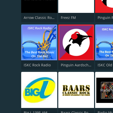
Arrow Classic Rock
Freez FM
Pinguin 
ISKC Rock Radio
Pinguin Aardschok
Big L 1395 AM
Baars Classic Rock
Radio M