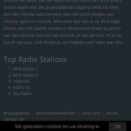
Ontdek het beste van de Nederlandse radio met onze gratis
online applicatie, die je gemakkelijk toegang biedt tot meer
dan 900 FM/AM radiozenders met live-uitzendingen van
nieuws, sport en muziek. Met onze app kun je op de hoogte
blijven van het laatste nieuws in Nederland terwijl je geniet
van een diverse selectie van muziek uit alle genres. Of je nu
houdt van pop, rock of dance, we hebben voor ieder wat wils.
Top Radio Stations
NPO Radio 1
NPO Radio 2
100% NL
Radio 10
Sky Radio
Privacybeleid
・
Servicevoorwaarden
・
Over ons
・
Neem
contact op
We gebruiken cookies om uw ervaring te
OK