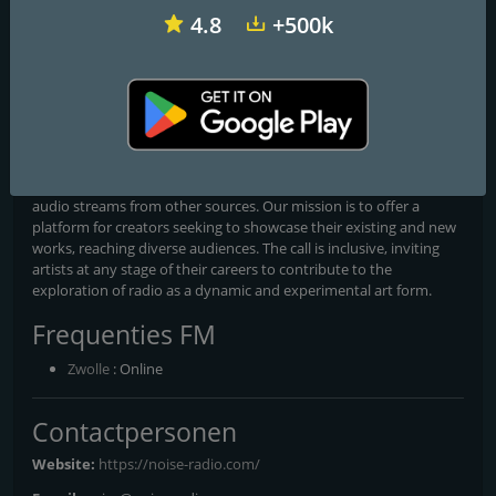
Noise Radio
4.8
+500k
Noise Radio the Sound Art Station
Noise Radio is started in 2024 and is a non-commercial
independent radio station. We broadcast 24/7 sound art related
tracks such as fieldrecordings, soundscapes, nature recordings,
radio and transmission art, experimental audio/music and audio
made as a piece of art. We also broadcast live events and relay
audio streams from other sources. Our mission is to offer a
platform for creators seeking to showcase their existing and new
works, reaching diverse audiences. The call is inclusive, inviting
artists at any stage of their careers to contribute to the
exploration of radio as a dynamic and experimental art form.
Frequenties FM
Zwolle
: Online
Contactpersonen
Website:
https://noise-radio.com/