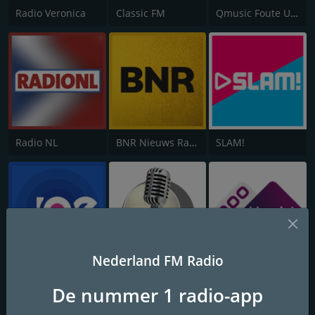
Radio Veronica
Classic FM
Qmusic Foute Uur
Radio NL
BNR Nieuws Radio
SLAM!
Nederland FM Radio
Joe 70's & 80's
Radio Nostalgia
NPO Radio 4
De nummer 1 radio-app