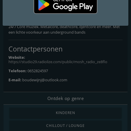
MOSH
24/7 Core Music
24/7 Core muziek. Metalcore, deathcore, djentcore en meer. Met
een lichte voorkeur aan underground bands
Contactpersonen
Website:
https://studio29.radiolize.com/public/mosh_radio_ze8flo
Telefoon:
0652824597
E-mail:
boudewijnj@outlook.com
Ontdek op genre
KINDEREN
CHILLOUT / LOUNGE