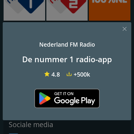
NPO Radio 1
NPO Radio 2
100% NL
Jazz de Ville Chill
Nederland FM Radio
Jazz for those small hours
De nummer 1 radio-app
Frequenties FM
4.8
+500k
Amsterdam
: Online
Contactpersonen
Website:
https://www.jazzdeville.com/
Sociale media