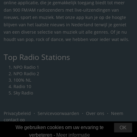
online applicatie, die je gemakkelijk toegang biedt tot meer
dan 900 FM/AM radiozenders met live-uitzendingen van
nieuws, sport en muziek. Met onze app kun je op de hoogte
blijven van het laatste nieuws in Nederland terwijl je geniet
van een diverse selectie van muziek uit alle genres. Of je nu
houdt van pop, rock of dance, we hebben voor ieder wat wils.
Top Radio Stations
NPO Radio 1
NPO Radio 2
100% NL
Radio 10
Sky Radio
Privacybeleid
・
Servicevoorwaarden
・
Over ons
・
Neem
contact op
We gebruiken cookies om uw ervaring te
OK
verbeteren -
Meer informatie