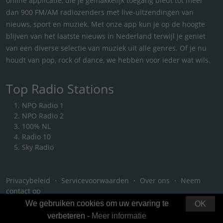
online applicatie, die je gemakkelijk toegang biedt tot meer
dan 900 FM/AM radiozenders met live-uitzendingen van
nieuws, sport en muziek. Met onze app kun je op de hoogte
blijven van het laatste nieuws in Nederland terwijl je geniet
van een diverse selectie van muziek uit alle genres. Of je nu
houdt van pop, rock of dance, we hebben voor ieder wat wils.
Top Radio Stations
NPO Radio 1
NPO Radio 2
100% NL
Radio 10
Sky Radio
Privacybeleid
・
Servicevoorwaarden
・
Over ons
・
Neem
contact op
We gebruiken cookies om uw ervaring te
OK
verbeteren -
Meer informatie