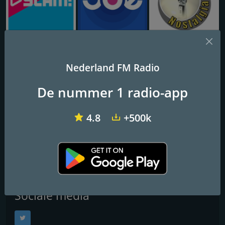
SLAM!
Joe 70's & 80's
Radio Nostalgia
Nederland FM Radio
FunX Reggae
De nummer 1 radio-app
Frequenties FM
4.8
+500k
Rotterdam
: Online
Contactpersonen
Website:
http://www.funx.nl/radio
Sociale media