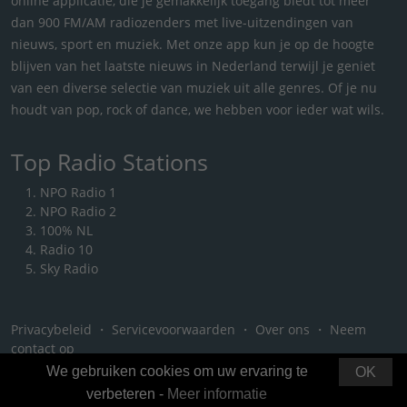
online applicatie, die je gemakkelijk toegang biedt tot meer
dan 900 FM/AM radiozenders met live-uitzendingen van
nieuws, sport en muziek. Met onze app kun je op de hoogte
blijven van het laatste nieuws in Nederland terwijl je geniet
van een diverse selectie van muziek uit alle genres. Of je nu
houdt van pop, rock of dance, we hebben voor ieder wat wils.
Top Radio Stations
NPO Radio 1
NPO Radio 2
100% NL
Radio 10
Sky Radio
Privacybeleid
・
Servicevoorwaarden
・
Over ons
・
Neem
contact op
We gebruiken cookies om uw ervaring te
OK
verbeteren -
Meer informatie