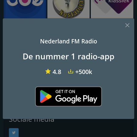
Joe 70's & 80's
Radio Nostalgia
NPO Radio 4
Nederland FM Radio
FunX Latin
De nummer 1 radio-app
Frequenties FM
4.8
+500k
Rotterdam
: Online
Contactpersonen
Website:
http://www.funx.nl/radio
Sociale media