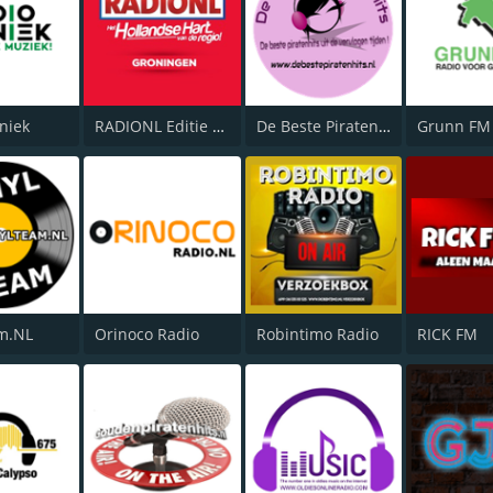
niek
RADIONL Editie Groningen
De Beste Piratenhits
Grunn FM
m.NL
Orinoco Radio
Robintimo Radio
RICK FM