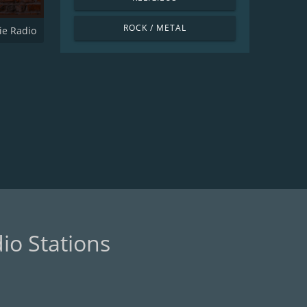
ROCK / METAL
ie Radio
io Stations