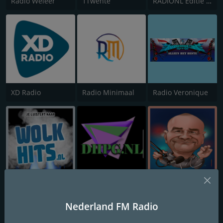
Radio Weleer
1Twente
RADIONL Editie Twente
XD Radio
Radio Minimaal
Radio Veronique
Wolkhits
De Hollandse Piraten Gigant
PepperboxRadio
Nederland FM Radio