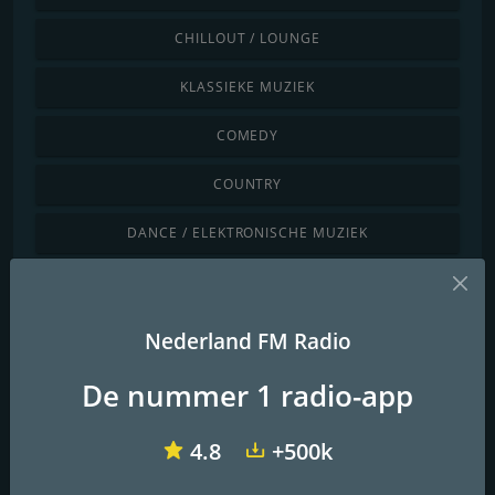
CHILLOUT / LOUNGE
KLASSIEKE MUZIEK
COMEDY
COUNTRY
DANCE / ELEKTRONISCHE MUZIEK
INTERNATIONAAL
JAZZ / BLUES
Nederland FM Radio
LATINO / CARIBISCH
De nummer 1 radio-app
LOKAAL
4.8
+500k
NIEUWS / TALKSHOWS