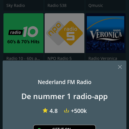
Sky Radio
Radio 538
Qmusic
Radio 10 - 60s and 70s Hits
NPO Radio 5
Radio Veronica
Nederland FM Radio
De nummer 1 radio-app
4.8
+500k
Classic FM
Qmusic Foute Uur
Radio NL